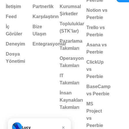
Peerbie
İletişim
Partnerlik
Kurumsal
Notion vs
Şirketler
Feed
Karşılaştırın
Peerbie
Topluluklar
İç
Bize
Trello vs
(STK'lar)
Görüler
Ulaşın
Peerbie
Pazarlama
Deneyim
Entegrasyonlar
Asana vs
Takımları
Peerbie
Dosya
Operasyon
Yönetimi
ClickUp
Takımları
vs
IT
Peerbie
Takımları
BaseCamp
İnsan
vs Peerbie
Kaynakları
MS
Takımları
Project
vs
Peerbie
×
Lucy