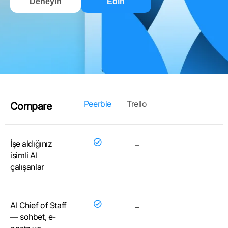
Deneyin
Edin
Peerbie
Trello
Compare
İşe aldığınız
–
isimli AI
çalışanlar
AI Chief of Staff
–
— sohbet, e-