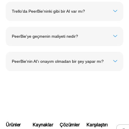
Trello'da PeerBie'ninki gibi bir AI var mı?
PeerBie'ye geçmenin maliyeti nedir?
PeerBie'nin AI'ı onayım olmadan bir şey yapar mı?
Ürünler
Kaynaklar
Çözümler
Karşılaştırı