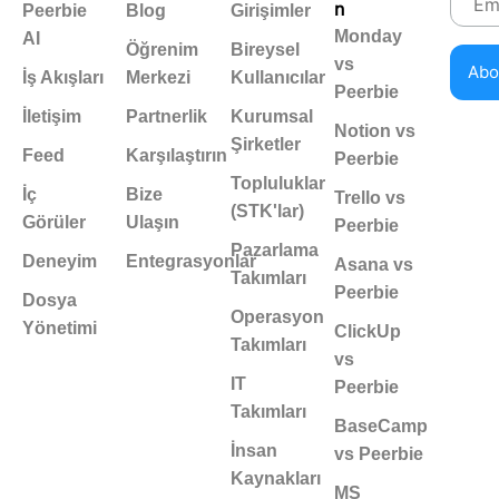
n
Peerbie
Blog
Girişimler
Monday
AI
Öğrenim
Bireysel
vs
İş Akışları
Merkezi
Kullanıcılar
Peerbie
İletişim
Partnerlik
Kurumsal
Notion vs
Şirketler
Feed
Karşılaştırın
Peerbie
Topluluklar
İç
Bize
Trello vs
(STK'lar)
Görüler
Ulaşın
Peerbie
Pazarlama
Deneyim
Entegrasyonlar
Asana vs
Takımları
Peerbie
Dosya
Operasyon
Yönetimi
ClickUp
Takımları
vs
IT
Peerbie
Takımları
BaseCamp
İnsan
vs Peerbie
Kaynakları
MS