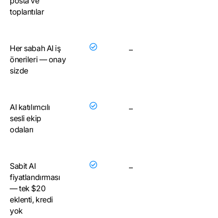
posta ve
toplantılar
Her sabah AI iş
–
önerileri — onay
sizde
AI katılımcılı
–
sesli ekip
odaları
Sabit AI
–
fiyatlandırması
— tek $20
eklenti, kredi
yok