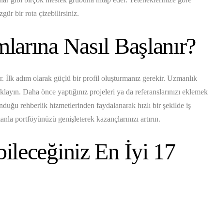
gür bir rota çizebilirsiniz.
mlarına Nasıl Başlanır?
. İlk adım olarak güçlü bir profil oluşturmanız gerekir. Uzmanlık
çıklayın. Daha önce yaptığınız projeleri ya da referanslarınızı eklemek
nduğu rehberlik hizmetlerinden faydalanarak hızlı bir şekilde iş
manla portföyünüzü genişleterek kazançlarınızı artırın.
bileceğiniz En İyi 17