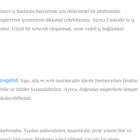
lance iş ilanlarına başvurmak için mükemmel bir platformdur.
ergileyerek işverenlerin dikkatini çekebilirsiniz. Ayrıca LinkedIn’in iş
lirsiniz. Güçlü bir network oluşturmak, uzun vadeli iş bağlantıları
esignhill
, logo, afiş ve web tasarımı gibi işlerde freelancerlara fırsatlar
ebilir ve ödüller kazanabilirsiniz. Ayrıca, doğrudan müşterilerle iletişim
akalayabilirsiniz.
platformdur. Yazılım mühendisleri, tasarımcılar, proje yöneticileri ve
ançlı işler sunar. Platforma kabul edilmek için sıkı bir eleme