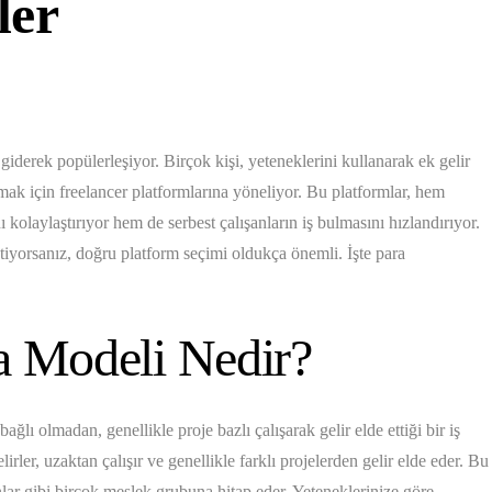
ler
iderek popülerleşiyor. Birçok kişi, yeteneklerini kullanarak ek gelir
tmak için freelancer platformlarına yöneliyor. Bu platformlar, hem
 kolaylaştırıyor hem de serbest çalışanların iş bulmasını hızlandırıyor.
tiyorsanız, doğru platform seçimi oldukça önemli. İşte para
a Modeli Nedir?
 bağlı olmadan, genellikle proje bazlı çalışarak gelir elde ettiği bir iş
elirler, uzaktan çalışır ve genellikle farklı projelerden gelir elde eder. Bu
nlar gibi birçok meslek grubuna hitap eder. Yeteneklerinize göre